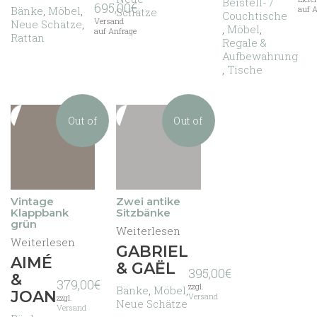
Beistell- /
695,00
€
auf A
Bänke
,
Möbel
,
Schätze
Couchtische
Versand
Neue Schätze
,
,
Möbel
,
auf Anfrage
Rattan
Regale &
Aufbewahrung
,
Tische
Out of
Out of
stock
stock
Vintage
Zwei antike
Klappbank
Sitzbänke
grün
Weiterlesen
Weiterlesen
GABRIEL
AIMÉ
& GAËL
395,00
€
&
379,00
€
zzgl.
Bänke
,
Möbel
,
JOAN
Versand
zzgl.
Neue Schätze
Versand