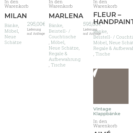
In den
In den
In den
Warenkorb
Warenkorb
Warenkorb
FLEUR –
MILAN
MARLENA
HANDPAIN
295,00
€
595,00
€
Bänke
,
Bänke
,
Lieferung
Lieferung
Möbel
,
Beistell- /
Bänke
,
auf Anfrage
auf Anfrage
Neue
Couchtische
Beistell- / Coucht
Schätze
,
Möbel
,
Möbel
,
Neue Schä
Neue Schätze
,
Regale & Aufbewa
Regale &
,
Tische
Aufbewahrung
,
Tische
Vintage
Klappbänke
In den
Warenkorb