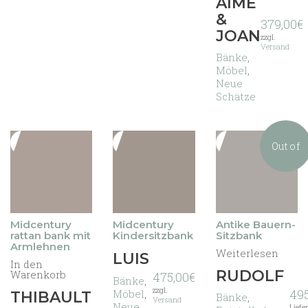
AIMÉ
&
379,00
€
JOAN
zzgl.
Versand
Bänke
,
Möbel
,
Neue
Schätze
Out of
stock
Midcentury
Midcentury
Antike Bauern-
rattan bank mit
Kindersitzbank
Sitzbank
Armlehnen
Weiterlesen
LUIS
In den
RUDOLF
Warenkorb
475,00
€
Bänke
,
zzgl.
495
Möbel
,
THIBAULT
Bänke
,
Versand
Neue
Liefe