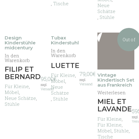
,
Tische
Neue
Schätze
,
Stühle
Design
Tubax
Out of
Kinderstühle
Kinderstuhl
midcentury
In den
Warenkorb
In den
Warenkorb
stock
LUETTE
FILIP ET
79,00
€
Vintage
Für Kleine
,
BERNARD
95,00
€
Kindertisch Set
zzgl.
Möbel
,
Versand
aus Frankreich
zzgl.
Für Kleine
,
Neue
Versand
Möbel
,
Weiterlesen
Schätze
Neue Schätze
,
,
Stühle
MIEL ET
Stühle
LAVANDE
59
zzgl.
Für Kleine
,
Ver
Für Kleine
,
Möbel
,
Stühle
,
Tische