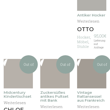
stock
Antiker Hocker
Weiterlesen
OTTO
95,00
€
Hocker
,
Lieferung
Möbel
,
auf
Stühle
Anfrage
Out of
Out of
Out of
stock
stock
stock
Midcentury
Zuckersüßes
Vintage
Kindertischset
antikes Pultset
Rattansessel
mit Bank
aus Frankreich
Weiterlesen
Weiterlesen
Weiterlesen
CHLOE