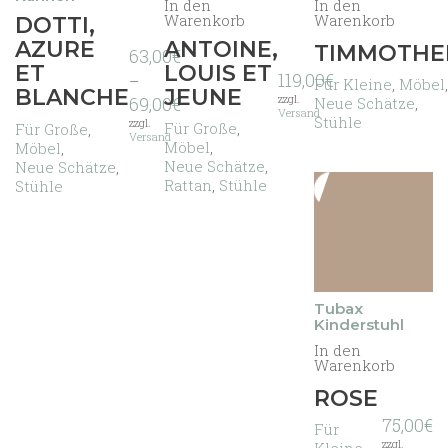
In den
In den
Warenkorb
Warenkorb
Dieses
DOTTI,
Produkt
ANTOINE,
AZURE
TIMMOTHE
63,00
€
weist
LOUIS ET
ET
119,00
€
mehrere
–
Für Kleine
,
Möbel
,
JEUNE
BLANCHE
Varianten
Preisspanne:
zzgl.
69,00
€
Neue Schätze
,
Versand
auf.
63,00€
Stühle
zzgl.
Für Große
,
Für Große
,
Die
bis
Versand
Möbel
,
Möbel
,
Optionen
69,00€
Neue Schätze
,
Neue Schätze
,
können
Rattan
,
Stühle
Stühle
auf
der
Produktseite
gewählt
werden
Tubax
Kinderstuhl
In den
Warenkorb
ROSE
75,00
€
Für
zzgl.