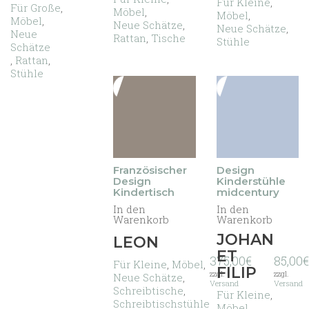
Für Kleine
,
Für Große
,
Möbel
,
Möbel
,
Möbel
,
Neue Schätze
,
Neue Schätze
,
Neue
Rattan
,
Tische
Stühle
Schätze
,
Rattan
,
Stühle
Französischer
Design
Design
Kinderstühle
Kindertisch
midcentury
In den
In den
Warenkorb
Warenkorb
JOHAN
LEON
ET
375,00
€
85,00
€
Für Kleine
,
Möbel
,
FILIP
zzgl.
zzgl.
Neue Schätze
,
Versand
Versand
Schreibtische
,
Für Kleine
,
Schreibtischstühle
Möbel
,