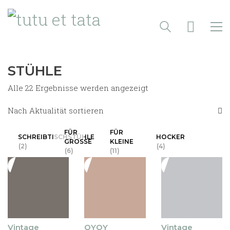
STÜHLE
Nach
Alle 22 Ergebnisse werden angezeigt
Aktualität
sortiert
Nach Aktualität sortieren
FÜR
FÜR
SCHREIBTISCHSTÜHLE
HOCKER
GROSSE
KLEINE
(2)
(4)
(6)
(11)
Vintage
OYOY
Vintage