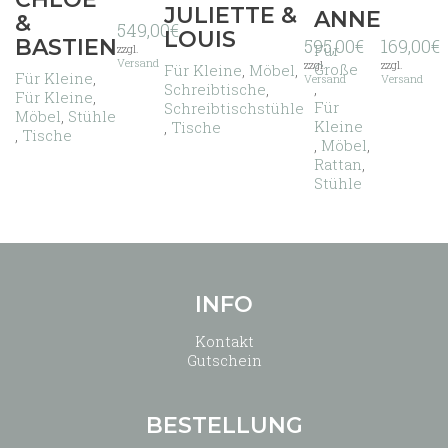
JULIETTE &
ANNE
&
549,00
€
LOUIS
BASTIEN
595,00
€
169,00
€
Für
zzgl.
Versand
zzgl.
zzgl.
Große
Für Kleine
,
Möbel
,
Für Kleine
,
Versand
Versand
,
Schreibtische
,
Für Kleine
,
Für
Schreibtischstühle
Möbel
,
Stühle
Kleine
,
Tische
,
Tische
,
Möbel
,
Rattan
,
Stühle
INFO
Kontakt
Gutschein
BESTELLUNG