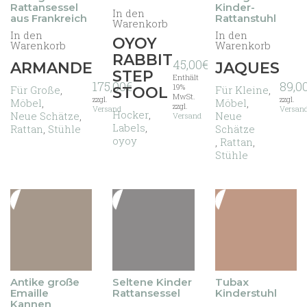
Rattansessel
Kinder-
In den
aus Frankreich
Rattanstuhl
Warenkorb
In den
In den
OYOY
Warenkorb
Warenkorb
RABBIT
45,00
€
ARMANDE
JAQUES
STEP
Enthält
175,00
€
89,0
19%
Für Große
,
Für Kleine
,
STOOL
MwSt.
zzgl.
zzgl.
Möbel
,
Möbel
,
zzgl.
Versand
Versan
Hocker
,
Neue Schätze
,
Neue
Versand
Labels
,
Rattan
,
Stühle
Schätze
oyoy
,
Rattan
,
Stühle
Antike große
Seltene Kinder
Tubax
Emaille
Rattansessel
Kinderstuhl
Kannen