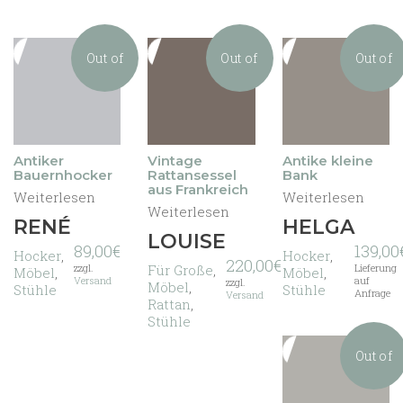
Out of
Out of
Out of
stock
stock
stock
Antiker
Vintage
Antike kleine
Bauernhocker
Rattansessel
Bank
aus Frankreich
Weiterlesen
Weiterlesen
Weiterlesen
RENÉ
HELGA
LOUISE
89,00
€
139,00
Hocker
,
Hocker
,
220,00
€
Für Große
,
zzgl.
Lieferung
Möbel
,
Möbel
,
Versand
auf
zzgl.
Möbel
,
Stühle
Stühle
Anfrage
Versand
Rattan
,
Stühle
Out of