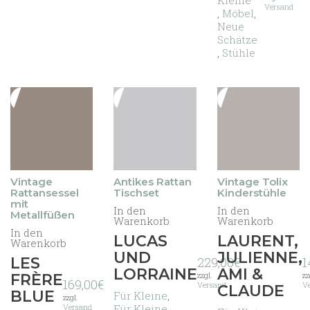
Kleine
Versand
,
Möbel
,
Neue
Schätze
,
Stühle
Vintage
Antikes Rattan
Vintage Tolix
Rattansessel
Tischset
Kinderstühle
mit
In den
In den
Metallfüßen
Warenkorb
Warenkorb
In den
LUCAS
LAURENT,
Warenkorb
UND
JULIENNE,
LES
229,00
€
1
LORRAINE
AMI &
zzgl.
zz
FRÈRE
169,00
€
Versand
V
CLAUDE
BLUE
Für Kleine
,
zzgl.
Versand
Für Kleine
,