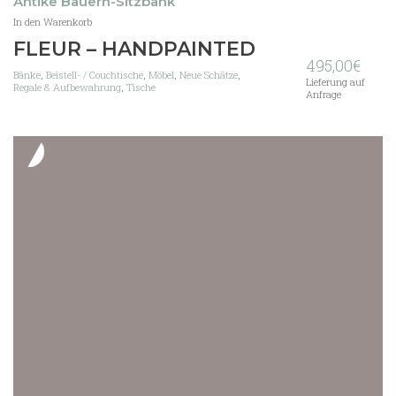
Antike Bauern-Sitzbank
In den Warenkorb
FLEUR – HANDPAINTED
495,00
€
Bänke
,
Beistell- / Couchtische
,
Möbel
,
Neue Schätze
,
Lieferung auf
Regale & Aufbewahrung
,
Tische
Anfrage