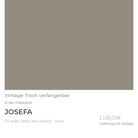
Vintage Tisch verlangerbar
In den Warenkorb
JOSEFA
1.195,00
€
Für große
,
Möbel
,
Neue Schätze
,
Tische
Lieferung auf Anfrage