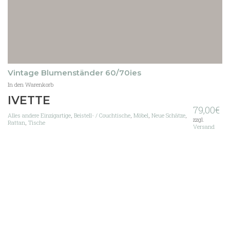
Vintage Blumenständer 60/70ies
In den Warenkorb
IVETTE
79,00
€
Alles andere Einzigartige
,
Beistell- / Couchtische
,
Möbel
,
Neue Schätze
,
zzgl.
Rattan
,
Tische
Versand