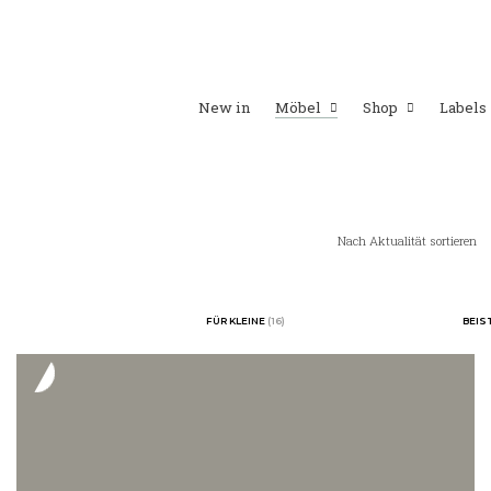
New in
Möbel
Shop
Labels
Nach Aktualität sortieren
FÜR KLEINE
(16)
BEIS