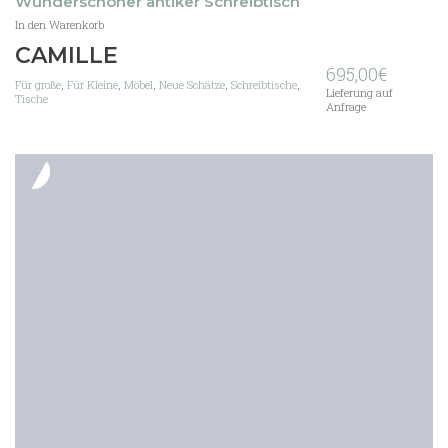
Wunderschöner antiker Schreibtisch
In den Warenkorb
CAMILLE
695,00
€
Für große
,
Für Kleine
,
Möbel
,
Neue Schätze
,
Schreibtische
,
Lieferung auf
Tische
Anfrage