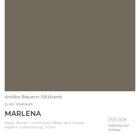
Antike Bauern-Sitzbank
In den Warenkorb
MARLENA
595,00
€
Bänke
,
Beistell- / Couchtische
,
Möbel
,
Neue Schätze
,
Lieferung auf
Regale & Aufbewahrung
,
Tische
Anfrage