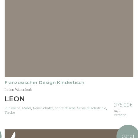
Französischer Design Kindertisch
In den Warenkorb
LEON
375,00
€
Für Kleine
,
Möbel
,
Neue Schätze
,
Schreibtische
,
Schreibtischstühle
,
zzgl.
Tische
Versand
Out of