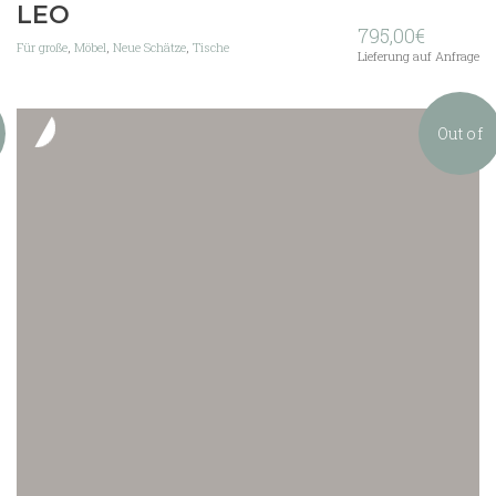
LEO
795,00
€
Für große
,
Möbel
,
Neue Schätze
,
Tische
Lieferung auf Anfrage
Out of
stock