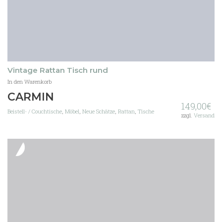
Vintage Rattan Tisch rund
In den Warenkorb
CARMIN
149,00
€
Beistell- / Couchtische
,
Möbel
,
Neue Schätze
,
Rattan
,
Tische
zzgl.
Versand