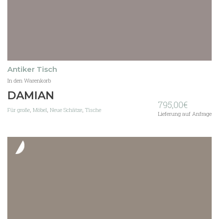
Antiker Tisch
In den Warenkorb
DAMIAN
795,00
€
Für große
,
Möbel
,
Neue Schätze
,
Tische
Lieferung auf Anfrage