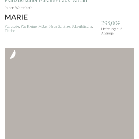
Französischer Paravent aus Rattan
In den Warenkorb
MARIE
295,00
€
Für große
,
Für Kleine
,
Möbel
,
Neue Schätze
,
Schreibtische
,
Lieferung auf
Tische
Anfrage