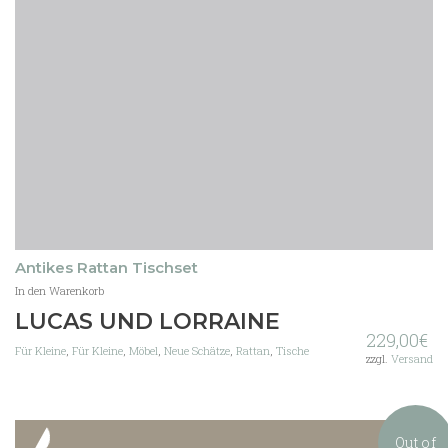
Antikes Rattan Tischset
In den Warenkorb
LUCAS UND LORRAINE
229,00
€
Für Kleine
,
Für Kleine
,
Möbel
,
Neue Schätze
,
Rattan
,
Tische
zzgl.
Versand
Out of