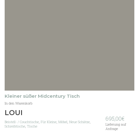
Kleiner süßer Midcentury Tisch
In den Warenkorb
LOUI
695,00
€
Beistell- / Couchtische
,
Für Kleine
,
Möbel
,
Neue Schätze
,
Lieferung auf
Schreibtische
,
Tische
Anfrage