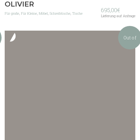
OLIVIER
695,00
€
Für große
,
Für Kleine
,
Möbel
,
Schreibtische
,
Tische
Lieferung auf Anfrage
Out of
stock