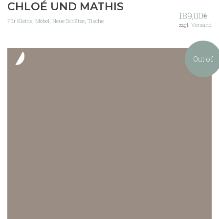
CHLOÉ UND MATHIS
189,00
€
Für Kleine
,
Möbel
,
Neue Schätze
,
Tische
zzgl.
Versand
Out of
stock