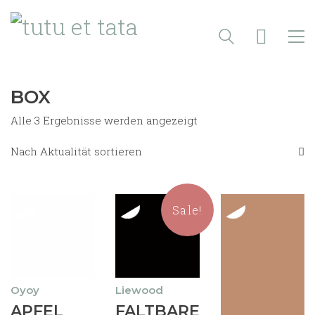
BOX
Nach
Alle 3 Ergebnisse werden angezeigt
Aktualität
sortiert
Nach Aktualität sortieren
Sale!
Oyoy
Liewood
Dieses
Dieses
APFEL
FALTBARE