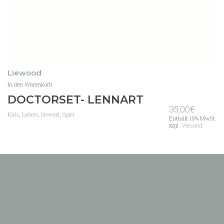
Liewood
In den Warenkorb
DOCTORSET- LENNART
35,00
€
Kids
,
Labels
,
liewood
,
Spiel
Enthält 19% MwSt.
zzgl.
Versand