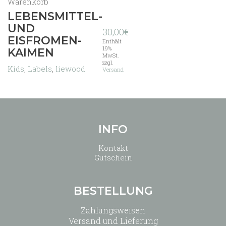
Warenkorb
LEBENSMITTEL-
UND
30,00
€
EISFROMEN-
Enthält
19%
KAIMEN
MwSt.
zzgl.
Kids
,
Labels
,
liewood
Versand
INFO
Kontakt
Gutschein
BESTELLUNG
Zahlungsweisen
Versand und Lieferung