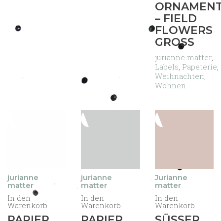
ORNAMEN
– FIELD
FLOWERS
GROSS
jurianne matter
,
Labels
,
Papeterie
,
Weihnachten
,
Wohnen
jurianne
jurianne
Jurianne
matter
matter
matter
In den
In den
In den
Warenkorb
Warenkorb
Warenkorb
PAPIER
PAPIER
SÜSSER D