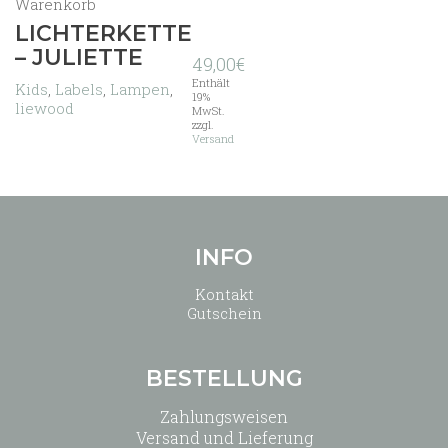
Warenkorb
LICHTERKETTE
– JULIETTE
49,00
€
Enthält
Kids
,
Labels
,
Lampen
,
19%
liewood
MwSt.
zzgl.
Versand
INFO
Kontakt
Gutschein
BESTELLUNG
Zahlungsweisen
Versand und Lieferung