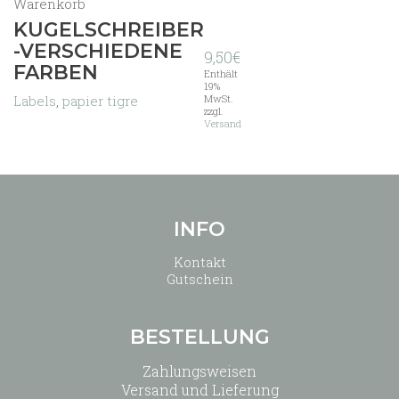
Warenkorb
KUGELSCHREIBER
-VERSCHIEDENE
9,50
€
FARBEN
Enthält
19%
Labels
,
papier tigre
MwSt.
zzgl.
Versand
INFO
Kontakt
Gutschein
BESTELLUNG
Zahlungsweisen
Versand und Lieferung