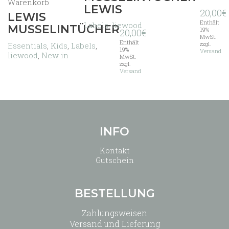
Warenkorb
Produkt
LEWIS
20,00
€
weist
LEWIS
Enthält
mehrere
Labels
,
liewood
MUSSELINTÜCHER
19%
20,00
€
Varianten
MwSt.
auf.
Enthält
zzgl.
Essentials
,
Kids
,
Labels
,
19%
Versand
Die
liewood
,
New in
MwSt.
Optionen
zzgl.
Versand
können
auf
der
Produktseite
gewählt
werden
INFO
Kontakt
Gutschein
BESTELLUNG
Zahlungsweisen
Versand und Lieferung