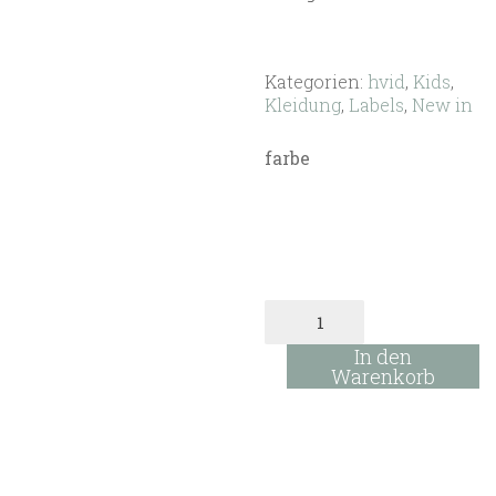
Kategorien:
hvid
,
Kids
,
Kleidung
,
Labels
,
New in
farbe
Booties
aus
Merinowolle
In den
Menge
Warenkorb