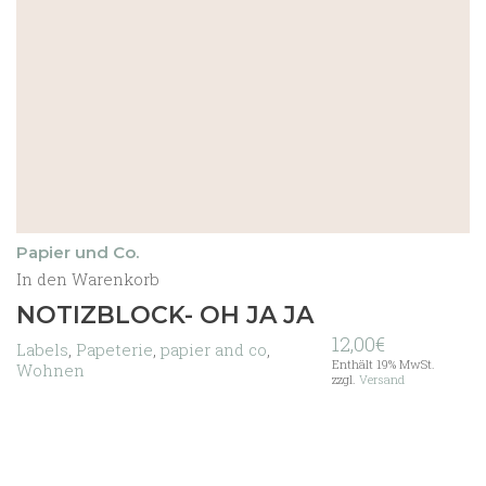
Papier und Co.
In den Warenkorb
NOTIZBLOCK- OH JA JA
12,00
€
Labels
,
Papeterie
,
papier and co
,
Enthält 19% MwSt.
Wohnen
zzgl.
Versand