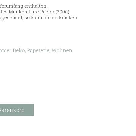
eferumfang enthalten.
tes Munken Pure Papier (200g).
zugesendet, so kann nichts knicken.
mmer Deko
,
Papeterie
,
Wohnen
Warenkorb