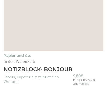
Papier und Co.
In den Warenkorb
NOTIZBLOCK- BONJOUR
9,50
€
Labels
,
Papeterie
,
papier and co
,
Enthält 19% MwSt.
Wohnen
zzgl.
Versand