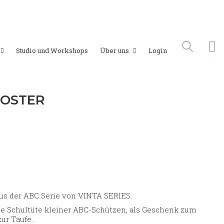
Studio und Workshops
Über uns
Login
POSTER
us der ABC Serie von VINTA SERIES.
ie Schultüte kleiner ABC-Schützen, als Geschenk zum
zur Taufe.