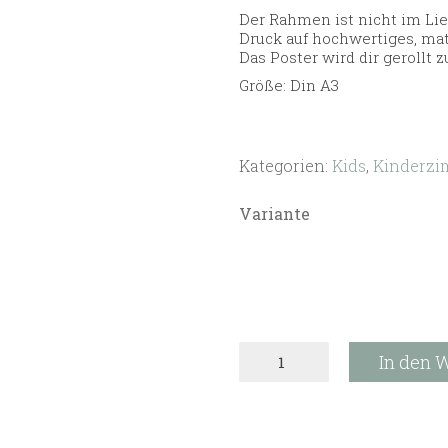
Der Rahmen ist nicht im Li
Druck auf hochwertiges, mat
Das Poster wird dir gerollt 
Größe: Din A3
Kategorien:
Kids
,
Kinderzi
Variante
Buchstaben
In den 
Poster
Menge