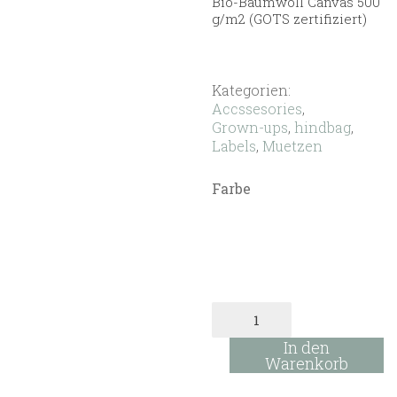
Bio-Baumwoll Canvas 500
g/m2 (GOTS zertifiziert)
Kategorien:
Accssesories
,
Grown-ups
,
hindbag
,
Labels
,
Muetzen
Farbe
Buckethat-
Bob
Menge
In den
Warenkorb