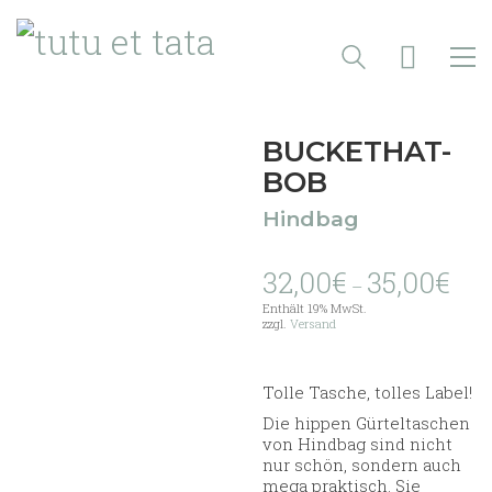
BUCKETHAT-
BOB
Hindbag
Prei
32,00
€
35,00
€
–
32,00
Enthält 19% MwSt.
bis
zzgl.
Versand
35,00
Tolle Tasche, tolles Label!
Die hippen Gürteltaschen
von Hindbag sind nicht
nur schön, sondern auch
mega praktisch. Sie