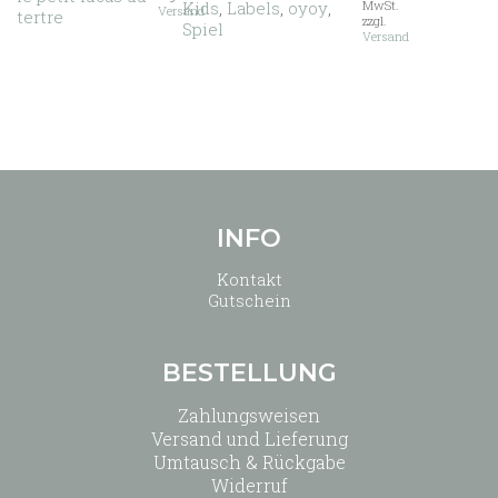
Kids
,
Labels
,
oyoy
,
MwSt.
Versand
werden
Die
tertre
zzgl.
Spiel
Optionen
Versand
können
auf
der
Produktseite
gewählt
werden
INFO
Kontakt
Gutschein
BESTELLUNG
Zahlungsweisen
Versand und Lieferung
Umtausch & Rückgabe
Widerruf