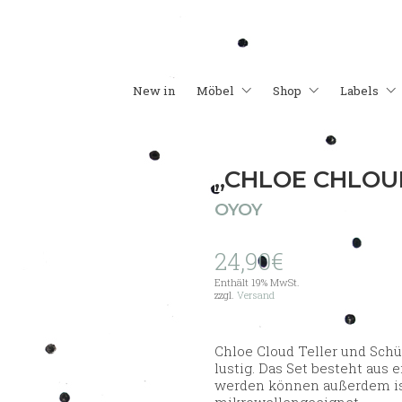
New in
Möbel
Shop
Labels
„CHLOE CHLOU
OYOY
24,90
€
Enthält 19% MwSt.
zzgl.
Versand
Chloe Cloud Teller und Schü
lustig. Das Set besteht aus 
werden können außerdem ist
mikrowellengeeignet.