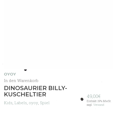
OYOY
In den Warenkorb
DINOSAURIER BILLY-
KUSCHELTIER
49,00
€
Enthält 19% MwSt.
Kids
,
Labels
,
oyoy
,
Spiel
zzgl.
Versand