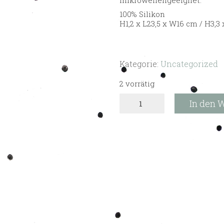
100% Silikon
H1,2 x L23,5 x W16 cm / H3,3 
Kategorie:
Uncategorized
2 vorrätig
"Chloe
In den 
Chloud"
Wolken
Teller
&
Schale
Menge