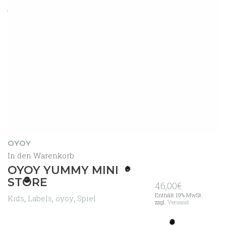
OYOY
In den Warenkorb
OYOY YUMMY MINI
STORE
46,00
€
Enthält 19% MwSt.
Kids
,
Labels
,
oyoy
,
Spiel
zzgl.
Versand