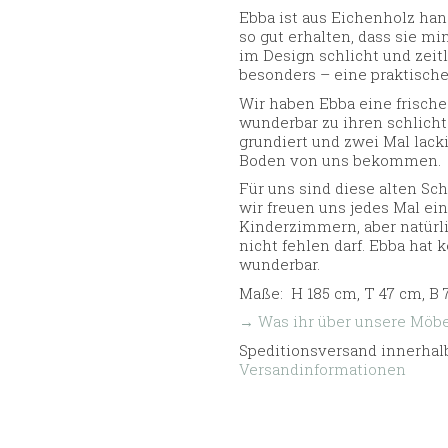
Ebba ist aus Eichenholz han
so gut erhalten, dass sie m
im Design schlicht und zeit
besonders – eine praktisch
Wir haben Ebba eine frische
wunderbar zu ihren schlichte
grundiert und zwei Mal lack
Boden von uns bekommen.
Für uns sind diese alten Sc
wir freuen uns jedes Mal e
Kinderzimmern, aber natürli
nicht fehlen darf. Ebba hat 
wunderbar.
Maße: H 185 cm, T 47 cm, B 
→ Was ihr über unsere Möbel
Speditionsversand innerhalb
Versandinformationen