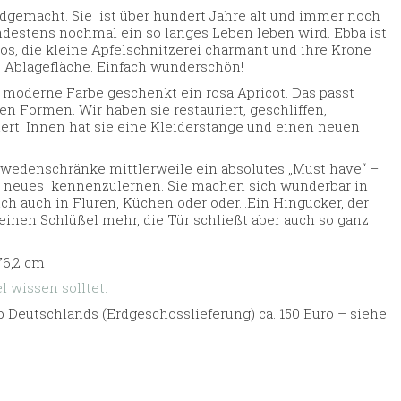
dgemacht. Sie ist über hundert Jahre alt und immer noch
indestens nochmal ein so langes Leben leben wird. Ebba ist
los, die kleine Apfelschnitzerei charmant und ihre Krone
e Ablagefläche. Einfach wunderschön!
 moderne Farbe geschenkt ein rosa Apricot. Das passt
n Formen. Wir haben sie restauriert, geschliffen,
iert. Innen hat sie eine Kleiderstange und einen neuen
hwedenschränke mittlerweile ein absolutes „Must have“ –
in neues kennenzulernen. Sie machen sich wunderbar in
ch auch in Fluren, Küchen oder oder…Ein Hingucker, der
keinen Schlüßel mehr, die Tür schließt aber auch so ganz
76,2 cm
 wissen solltet.
 Deutschlands (Erdgeschosslieferung) ca. 150 Euro – siehe