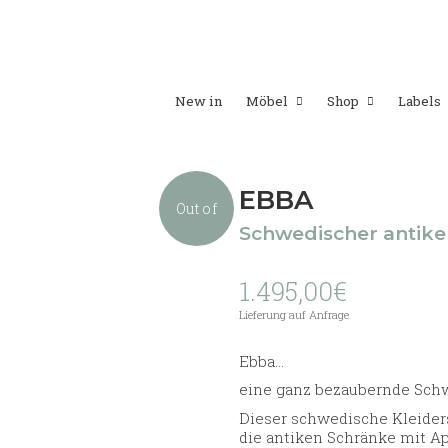
New in
Möbel
Shop
Labels
EBBA
Out of
Schwedischer antike
1.495,00
€
stock
Lieferung auf Anfrage
Ebba…
eine ganz bezaubernde Sch
Dieser schwedische Kleider
die antiken Schränke mit Ap