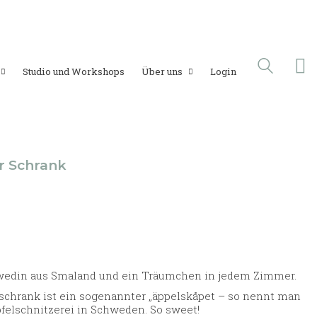
Studio und Workshops
Über uns
Login
r Schrank
wedin aus Smaland und ein Träumchen in jedem Zimmer.
schrank ist ein sogenannter „äppelskåpet – so nennt man
felschnitzerei in Schweden. So sweet!