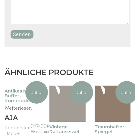
ÄHNLICHE PRODUKTE
Antikes Mini
Out of
Out of
Out of
Buffet-
Kommödchen
Weiterlesen
stock
stock
stock
AJA
379,00
€
Vintage
Traumhafter
Kommoden
Rattansessel
Spiegel-
Versand auf
,
Möbel