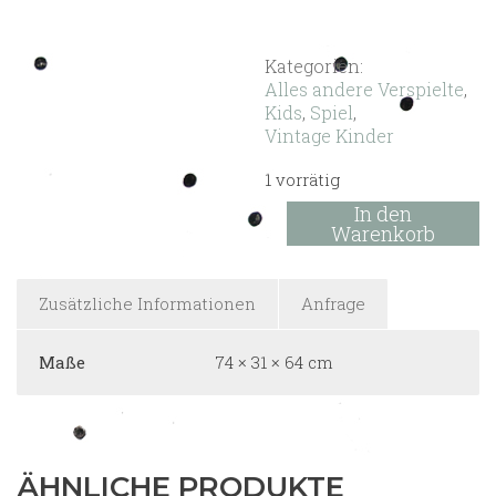
Kategorien:
Alles andere Verspielte
,
Kids
,
Spiel
,
Vintage Kinder
1 vorrätig
Fréderic
In den
Menge
Warenkorb
Zusätzliche Informationen
Anfrage
Maße
74 × 31 × 64 cm
ÄHNLICHE PRODUKTE