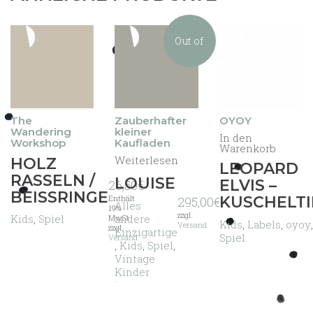
Out of
stock
The
Zauberhafter
OYOY
Wandering
kleiner
In den
Workshop
Kaufladen
Warenkorb
Weiterlesen
Dieses
HOLZ
LEOPARD
Produkt
RASSELN /
LOUISE
ELVIS –
26,50
€
weist
BEISSRINGE
Enthält
KUSCHELTI
mehrere
295,00
€
Alles
19%
Varianten
zzgl.
andere
Kids
,
Spiel
MwSt.
Kids
,
Labels
,
oyoy
,
Versand
auf.
zzgl.
Einzigartige
Spiel
Versand
Die
,
Kids
,
Spiel
,
Optionen
Vintage
können
Kinder
auf
der
Produktseite