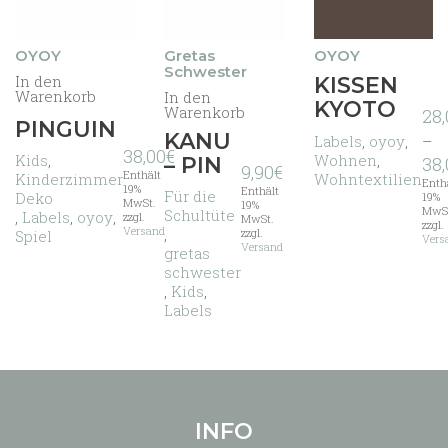
OYOY
Gretas
OYOY
Schwester
In den
Dieses
KISSEN
Warenkorb
In den
Produkt
KYOTO
Warenkorb
28,
weist
PINGUIN
KANU
mehrere
Labels
,
oyoy
,
–
38,00
€
Varianten
Wohnen
,
Kids
,
– PIN
38,
9,90
€
Enthält
auf.
Wohntextilien
Kinderzimmer
Enth
19%
Enthält
Die
Für die
Deko
19%
MwSt.
19%
MwS
Optionen
Schultüte
,
Labels
,
oyoy
,
zzgl.
MwSt.
zzgl.
Versand
können
,
zzgl.
Spiel
Vers
Versand
auf
gretas
der
schwester
Produktseite
,
Kids
,
gewählt
Labels
werden
INFO