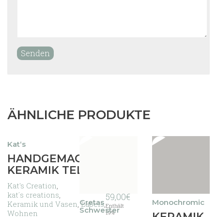
ÄHNLICHE PRODUKTE
Kat‘s
Dieses
HANDGEMACHTE
Produkt
KERAMIK TELLER
55,00
€
weist
mehrere
Kat's Creation
,
–
Varianten
kat´s creations
,
Preisspanne:
59,00
€
Gretas
Monochromic
auf.
Keramik und Vasen
,
Labels
,
55,00€
Enthält
Schwester
Die
Wohnen
bis
19%
Dieses
KERAMIK