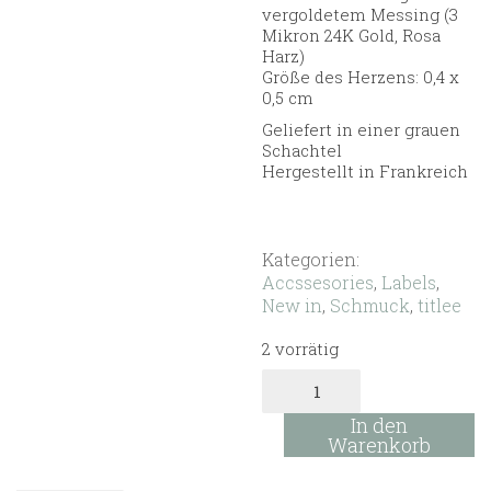
vergoldetem Messing (3
Mikron 24K Gold, Rosa
Harz)
Größe des Herzens: 0,4 x
0,5 cm
Geliefert in einer grauen
Schachtel
Hergestellt in Frankreich
Kategorien:
Accssesories
,
Labels
,
New in
,
Schmuck
,
titlee
2 vorrätig
Grant
Ring
pink
In den
Menge
Warenkorb