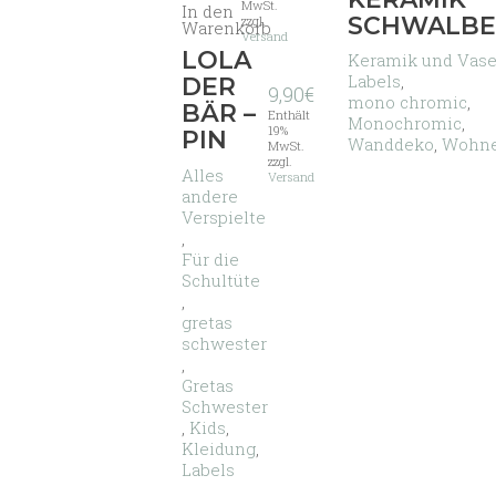
MwSt.
Optionen
In den
59,00€
Produkt
SCHWALB
zzgl.
Warenkorb
können
weist
Versand
auf
LOLA
mehrere
Keramik und Vas
der
Varianten
Labels
,
DER
9,90
€
Produktseite
auf.
mono chromic
,
BÄR –
gewählt
Enthält
Die
Monochromic
,
19%
werden
PIN
Optionen
Wanddeko
,
Wohn
MwSt.
können
zzgl.
Alles
Versand
auf
andere
der
Verspielte
Produktseite
,
gewählt
Für die
werden
Schultüte
,
gretas
schwester
,
Gretas
Schwester
,
Kids
,
Kleidung
,
Labels