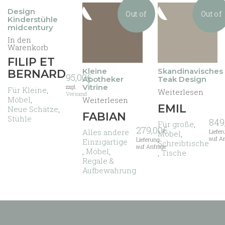
Design
Out of
Out of
Kinderstühle
midcentury
In den
Warenkorb
stock
stock
FILIP ET
Kleine
Skandinavisches
BERNARD
95,00
€
Apotheker
Teak Design
Vitrine
zzgl.
Für Kleine
,
Weiterlesen
Versand
Möbel
,
Weiterlesen
EMIL
Neue Schätze
,
FABIAN
Stühle
849
Für große
,
279,00
€
Alles andere
Liefer
Möbel
,
auf A
Lieferung
Einzigartige
Schreibtische
auf Anfrage
,
Möbel
,
,
Tische
Regale &
Aufbewahrung