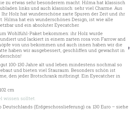
e zu etwas sehr besonderem macht. Hilma hat klassisch
hubladen links und auch klassisch: sehr viel Charme. Aus
. Ihr Holz hat wunderschöne zarte Spuren der Zeit und ihr
. Hilma hat ein wunderschönes Design, ist wie alle
etzbar und ein absoluter Eyecatcher.
d um Wohlfühl-Paket bekommen: ihr Holz wurde
rundiert und lackiert in einem zarten rosa von Farrow and
knöpfe von uns bekommen und auch innen haben wir die
latte haben wir ausgebessert, geschliffen und gewachst in
nderschön!
 gut 100-130 Jahre alt und leben mindestens nochmal so
 gebaut und bieten viel Stauraum. Besonders schön ist
me, den jeder Brotschrank mitbringt. Ein Eyecatcher in
 102 cm
 wissen solltet.
 Deutschlands (Erdgeschosslieferung) ca. 130 Euro – siehe