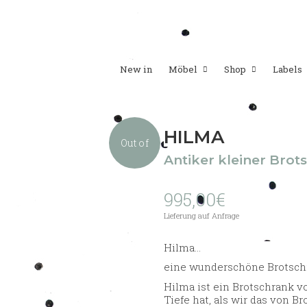
New in
Möbel
Shop
Labels
HILMA
Out of
Antiker kleiner Br
995,00
€
stock
Lieferung auf Anfrage
Hilma…
eine wunderschöne Brots
Hilma ist ein Brotschrank 
Tiefe hat, als wir das von B