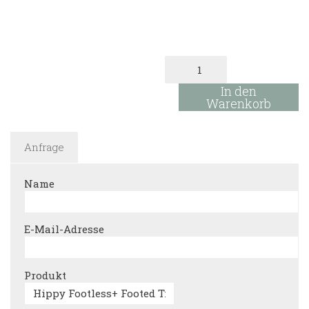
Hippy
Footless+
Footed
In den
Tights
Warenkorb
mit
Hosenträger,
100%
Anfrage
Baumwolle
Menge
Name
E-Mail-Adresse
Produkt