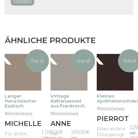
ÄHNLICHE PRODUKTE
Out of
Out of
Out of
stock
stock
stock
Langer
Vintage
Kleines
französischer
Rattansessel
Apothekerschrä
Esstisch
aus Frankreich
Weiterlesen
Weiterlesen
Weiterlesen
PIERROT
MICHELLE
ANNE
129
Alles andere
1.150,00
€
169,00
€
Für große
,
Für
zzgl.
Einzigartige
Vers
Lieferung auf
zzgl.