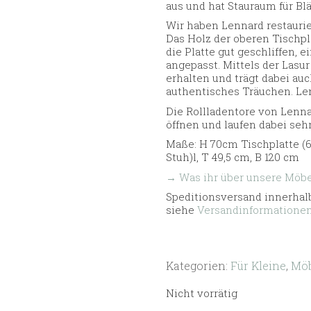
aus und hat Stauraum für Blät
Wir haben Lennard restaurier
Das Holz der oberen Tischpla
die Platte gut geschliffen, 
angepasst. Mittels der Las
erhalten und trägt dabei auc
authentisches Träuchen. Len
Die Rollladentore von Lenna
öffnen und laufen dabei sehr
Maße: H 70cm Tischplatte (6
Stuh)l, T 49,5 cm, B 120 cm
→ Was ihr über unsere Möbel
Speditionsversand innerhalb
siehe
Versandinformatione
Kategorien:
Für Kleine
,
Möb
Nicht vorrätig