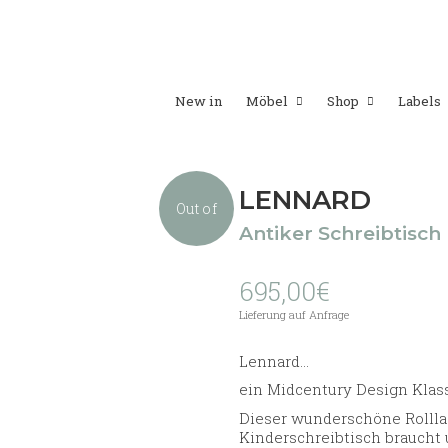
New in
Möbel
Shop
Labels
LENNARD
Out of
Antiker Schreibtisch
695,00
€
stock
Lieferung auf Anfrage
Lennard…
ein Midcentury Design Klass
Dieser wunderschöne Rolllad
Kinderschreibtisch braucht 