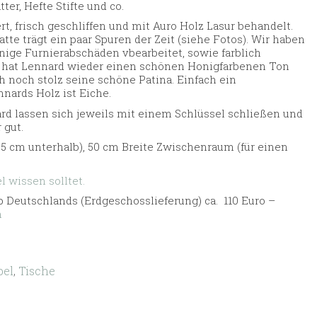
ter, Hefte Stifte und co.
t, frisch geschliffen und mit Auro Holz Lasur behandelt.
tte trägt ein paar Spuren der Zeit (siehe Fotos). Wir haben
einige Furnierabschäden vbearbeitet, sowie farblich
ur hat Lennard wieder einen schönen Honigfarbenen Ton
h noch stolz seine schöne Patina. Einfach ein
nards Holz ist Eiche.
rd lassen sich jeweils mit einem Schlüssel schließen und
 gut.
5 cm unterhalb), 50 cm Breite Zwischenraum (für einen
 wissen solltet.
 Deutschlands (Erdgeschosslieferung) ca. 110 Euro –
n
el
,
Tische