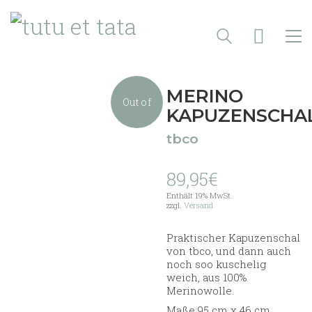
MERINO
Out of
KAPUZENSCHA
tbco
stock
89,95
€
Enthält 19% MwSt.
zzgl.
Versand
Praktischer Kapuzenschal
von tbco, und dann auch
noch soo kuschelig
weich, aus 100%
Merinowolle.
Maße:95 cm x 46 cm