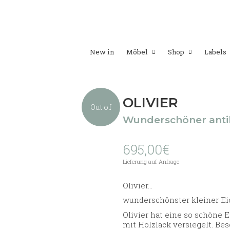
New in
Möbel
Shop
Labels
OLIVIER
Out of
Wunderschöner antik
695,00
€
stock
Lieferung auf Anfrage
Olivier…
wunderschönster kleiner Ei
Olivier hat eine so schöne E
mit Holzlack versiegelt. Be