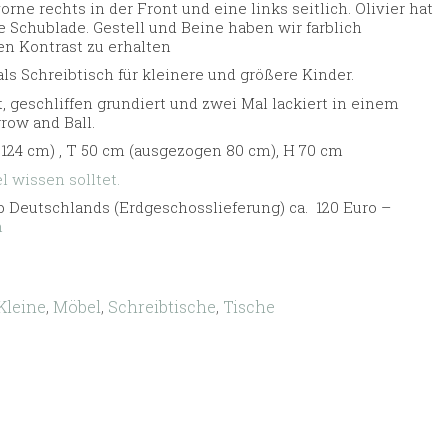
orne rechts in der Front und eine links seitlich. Olivier hat
Schublade. Gestell und Beine haben wir farblich
en Kontrast zu erhalten
als Schreibtisch für kleinere und größere Kinder.
t, geschliffen grundiert und zwei Mal lackiert in einem
row and Ball.
124 cm) , T 50 cm (ausgezogen 80 cm), H 70 cm
 wissen solltet.
 Deutschlands (Erdgeschosslieferung) ca. 120 Euro –
n
Kleine
,
Möbel
,
Schreibtische
,
Tische