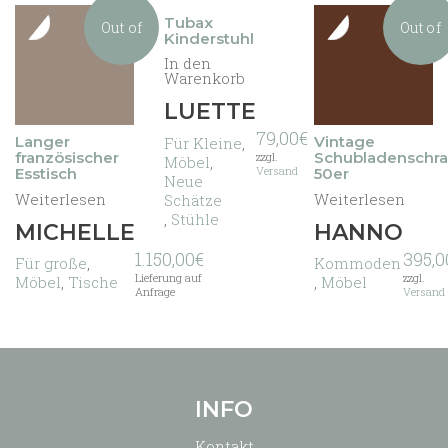
Tubax
Out of
Out of
Kinderstuhl
In den
Warenkorb
stock
stock
LUETTE
79,00
€
Langer
Vintage
Für Kleine
,
französischer
Schubladenschr
zzgl.
Möbel
,
Versand
Esstisch
50er
Neue
Weiterlesen
Weiterlesen
Schätze
,
Stühle
MICHELLE
HANNO
1.150,00
€
395,0
Für große
,
Kommoden
Lieferung auf
zzgl.
Möbel
,
Tische
,
Möbel
Anfrage
Versand
INFO
Kontakt