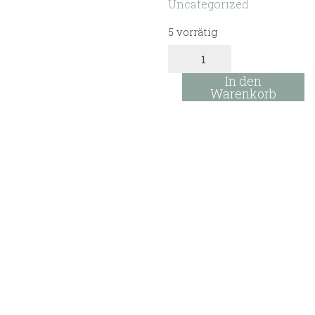
Uncategorized
5 vorrätig
Rainbow
Teller
&
In den
Schale
Warenkorb
‚lavender/
caramel‘
Menge