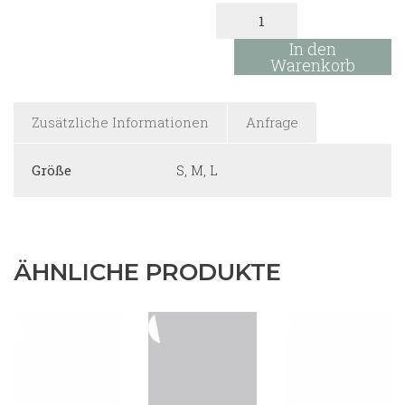
Rock
Honorine
-
In den
in
Warenkorb
April
1986
Menge
Zusätzliche Informationen
Anfrage
Größe
S, M, L
ÄHNLICHE PRODUKTE