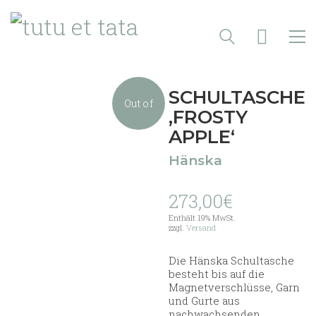
SCHULTASCHE
Out of
‚FROSTY
APPLE‘
stock
Hänska
273,00
€
Enthält 19% MwSt.
zzgl.
Versand
Die Hänska Schultasche
besteht bis auf die
Magnetverschlüsse, Garn
und Gurte aus
nachwachsenden