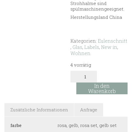
Strohhalme sind
spülmaschinengeeignet.
Herstellungsland China
Kategorien:
Eulenschnitt
,
Glas
,
Labels
,
New in
,
Wohnen
4 vorrätig
Glas
Strohlme
gedreht
In den
rosa
Warenkorb
Menge
Zusätzliche Informationen
Anfrage
farbe
rosa, gelb, rosa set, gelb set