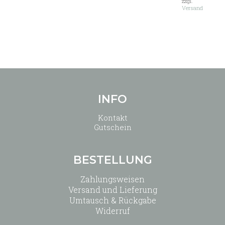
können
zzgl.
Versand
auf
der
Produktseite
gewählt
werden
INFO
Kontakt
Gutschein
BESTELLUNG
Zahlungsweisen
Versand und Lieferung
Umtausch & Rückgabe
Widerruf