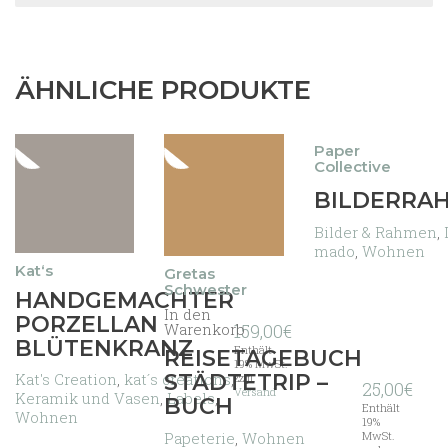
ÄHNLICHE PRODUKTE
Paper
Collective
Dieses
BILDERRA
Produkt
weist
Bilder & Rahmen
,
mehrere
mado
,
Wohnen
Varianten
Kat‘s
Gretas
auf.
Schwester
Dieses
HANDGEMACHTER
Die
In den
Produkt
PORZELLAN
Optionen
159,00
€
Warenkorb
weist
BLÜTENKRANZ
können
Enthält
mehrere
REISETAGEBUCH
auf
19% MwSt.
Varianten
Kat's Creation
,
kat´s creations
,
STÄDTETRIP –
zzgl.
der
25,00
€
auf.
Versand
Keramik und Vasen
,
Labels
,
Produktseite
BUCH
Die
Enthält
Wohnen
gewählt
19%
Optionen
Papeterie
,
Wohnen
MwSt.
werden