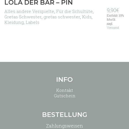
LOLA DER BÄR – PIN
9,90
€
Alles andere Verspielte
,
Für die Schultüte
,
Enthält 19%
Gretas Schwester
,
gretas schwester
,
Kids
,
MwSt.
Kleidung
,
Labels
zzgl.
Versand
INFO
Kontakt
Gutschein
BESTELLUNG
Zahlungsweisen