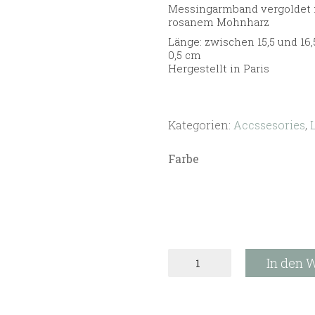
Messingarmband vergoldet 
rosanem Mohnharz
Länge: zwischen 15,5 und 16,
0,5 cm
Hergestellt in Paris
Kategorien:
Accssesories
,
Farbe
Titlee
In den 
Armband
-
Grant
-