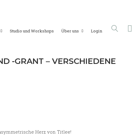
Studio und Workshops
Über uns
Login
ND -GRANT – VERSCHIEDENE
 asymmetrische Herz von Titlee!