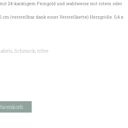
mit 24-karätigem Feingold und wahlweise mit rotem oder
5 cm (verstellbar dank einer Verstellkette) Herzgröße: 0,4 x
Labels
,
Schmuck
,
titlee
Warenkorb