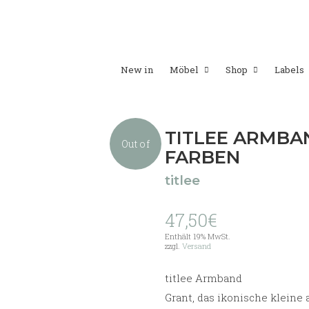
New in
Möbel
Shop
Labels
TITLEE ARMBA
Out of
FARBEN
titlee
stock
47,50
€
Enthält 19% MwSt.
zzgl.
Versand
titlee Armband
Grant, das ikonische kleine