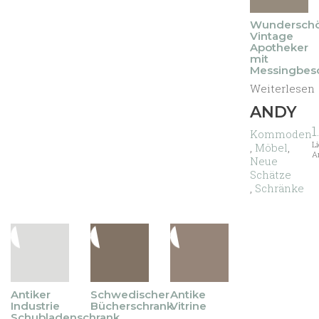
stock
Wunderschö
Vintage
Apotheker
mit
Messingbesc
Weiterlesen
ANDY
1
Kommoden
L
,
Möbel
,
A
Neue
Schätze
,
Schränke
Antiker
Schwedischer
Antike
Industrie
Bücherschrank
Vitrine
Schubladenschrank