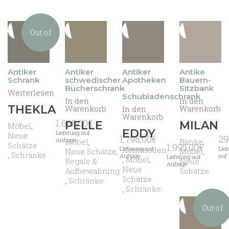
Out of
stock
Antiker
Antiker
Antiker
Antike
Schrank
schwedischer
Apotheken
Bauern-
Bücherschrank
-
Sitzbank
Weiterlesen
Schubladenschrank
In den
In den
THEKLA
Warenkorb
Warenkorb
In den
Warenkorb
1.695,00
€
PELLE
MILAN
Möbel
,
EDDY
Lieferung auf
Neue
1.795,00
€
29
Anfrage
Möbel
,
Bänke
,
Schätze
1.995,00
€
Kommoden
Lieferung auf
Lief
Neue Schätze
,
Möbel
,
,
Schränke
Anfrage
auf
Lieferung auf
,
Möbel
,
Regale &
Neue
Anfrage
Neue
Aufbewahrung
Schätze
Schätze
,
Schränke
,
Schränke
Out of