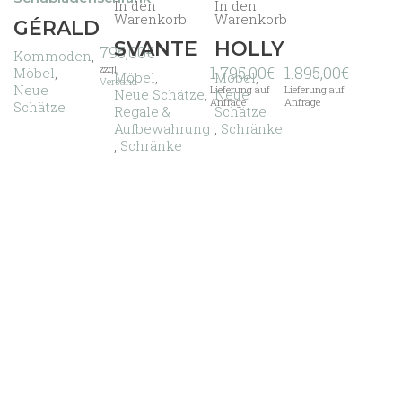
In den
In den
Warenkorb
Warenkorb
GÉRALD
SVANTE
HOLLY
795,00
€
Kommoden
,
zzgl.
1.795,00
€
1.895,00
€
Möbel
,
Möbel
,
Möbel
,
Versand
Neue
Lieferung auf
Lieferung auf
Neue Schätze
,
Neue
Anfrage
Anfrage
Schätze
Regale &
Schätze
Aufbewahrung
,
Schränke
,
Schränke