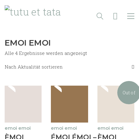
EMOI EMOI
Nach
Alle 4 Ergebnisse werden angezeigt
Aktualität
sortiert
Nach Aktualität sortieren
Out of
stock
emoi emoi
emoi emoi
emoi emoi
Dieses
Dieses
Dieses
ÈMOI
ÉMOI ÉMOI –
ÈMOI