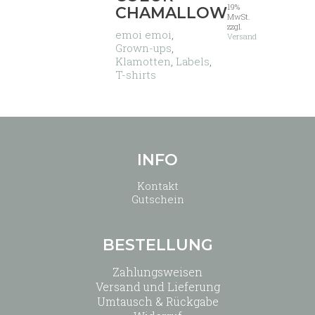
19%
CHAMALLOW
Varianten
MwSt.
auf.
zzgl.
emoi emoi
,
Versand
Die
Grown-ups
,
Optionen
Klamotten
,
Labels
,
können
T-shirts
auf
der
Produktseite
gewählt
werden
INFO
Kontakt
Gutschein
BESTELLUNG
Zahlungsweisen
Versand und Lieferung
Umtausch & Rückgabe