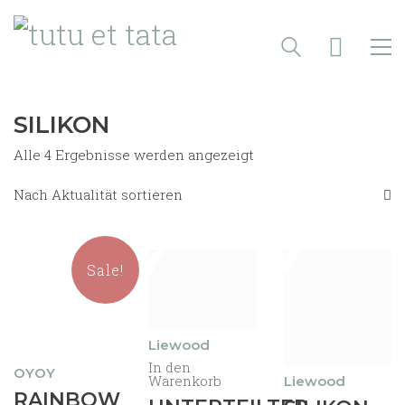
SILIKON
Nach
Alle 4 Ergebnisse werden angezeigt
Aktualität
sortiert
Nach Aktualität sortieren
Sale!
Liewood
In den
OYOY
Warenkorb
Liewood
Dieses
RAINBOW
Dieses