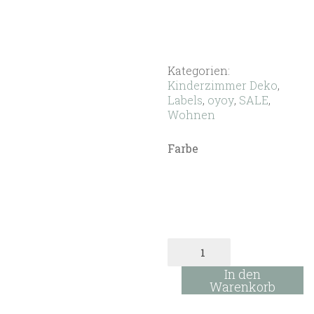
Kategorien:
Kinderzimmer Deko
,
Labels
,
oyoy
,
SALE
,
Wohnen
Farbe
Rainbow
Wandlampe-
versch.
In den
Farben
Warenkorb
Menge