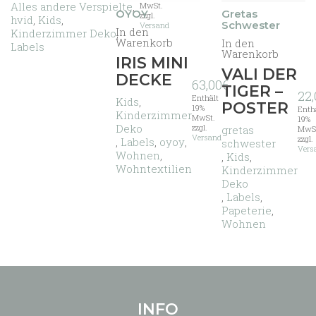
Varianten
Alles andere Verspielte
,
MwSt.
OYOY
Gretas
auf.
zzgl.
hvid
,
Kids
,
Schwester
Versand
Die
In den
Kinderzimmer Deko
,
Optionen
Warenkorb
In den
Labels
Warenkorb
können
IRIS MINI
auf
VALI DER
DECKE
der
63,00
€
TIGER –
22,
Produktseite
Enthält
Kids
,
POSTER
gewählt
19%
Enth
Kinderzimmer
MwSt.
19%
werden
Deko
zzgl.
gretas
MwS
Versand
zzgl.
,
Labels
,
oyoy
,
schwester
Vers
Wohnen
,
,
Kids
,
Wohntextilien
Kinderzimmer
Deko
,
Labels
,
Papeterie
,
Wohnen
INFO