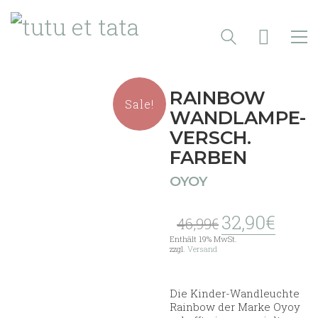
RAINBOW
Sale!
WANDLAMPE-
VERSCH.
FARBEN
OYOY
Ursprünglicher
Aktuell
32,90
€
46,99
€
Preis
Preis
Enthält 19% MwSt.
war:
ist:
zzgl.
Versand
46,99€
32,90€.
Die Kinder-Wandleuchte
Rainbow der Marke Oyoy