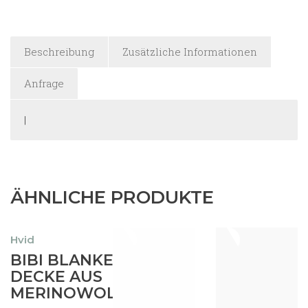
Beschreibung
Zusätzliche Informationen
Anfrage
|
ÄHNLICHE PRODUKTE
Hvid
Dieses
BIBI BLANKET/
Produkt
DECKE AUS
89,95
€
weist
MERINOWOLLE
Enthält
mehrere
19%