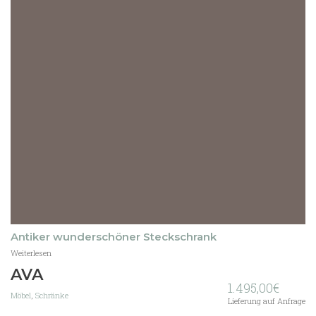
Antiker wunderschöner Steckschrank
Weiterlesen
AVA
1.495,00
€
Möbel
,
Schränke
Lieferung auf Anfrage