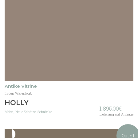
Antike Vitrine
In den Warenkorb
HOLLY
1.895,00
€
Möbel
,
Neue Schätze
,
Schränke
Lieferung auf Anfrage
Out of