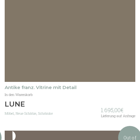
Antike franz. Vitrine mit Detail
In den Warenkorb
LUNE
1.695,00
€
Möbel
,
Neue Schätze
,
Schränke
Lieferung auf Anfrage
Out of