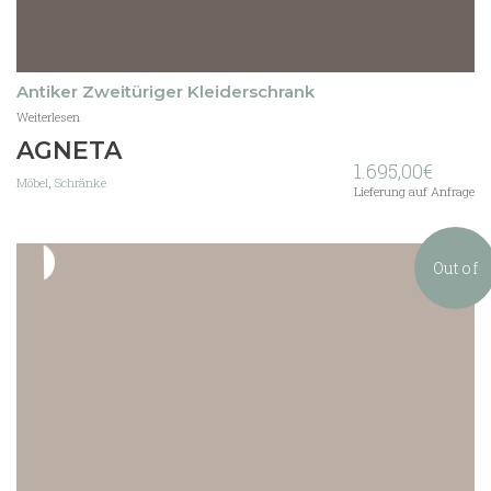
Antiker Zweitüriger Kleiderschrank
Weiterlesen
AGNETA
1.695,00
€
Möbel
,
Schränke
Lieferung auf Anfrage
Out of
stock