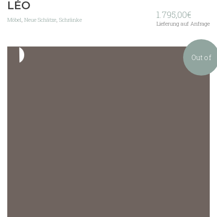
LÉO
1.795,00
€
Möbel
,
Neue Schätze
,
Schränke
Lieferung auf Anfrage
Out of
stock