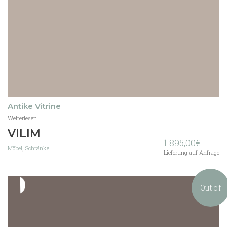
Antike Vitrine
Weiterlesen
VILIM
1.895,00
€
Möbel
,
Schränke
Lieferung auf Anfrage
Out of
stock