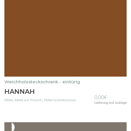
Weichholzsteckschrank - eintürig
HANNAH
0,00
€
Möbel
,
Möbel auf Wunsch
,
Möbel Schatzkammer
Lieferung auf Anfrage