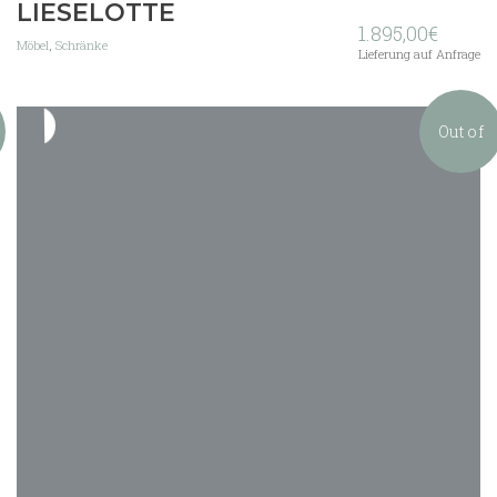
LIESELOTTE
1.895,00
€
Möbel
,
Schränke
Lieferung auf Anfrage
Out of
stock