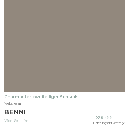
Charmanter zweiteiliger Schrank
Weiterlesen
BENNI
1.395,00
€
Möbel
,
Schränke
Lieferung auf Anfrage