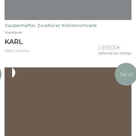
Zauberhafter Zweitürer Kleiderschrank
Weiterlesen
KARL
1.695,00
€
Möbel
,
Schränke
Lieferung auf Anfrage
Out of
stock