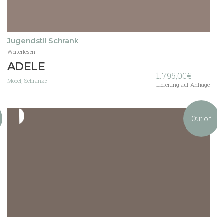
Jugendstil Schrank
Weiterlesen
ADELE
1.795,00
€
Möbel
,
Schränke
Lieferung auf Anfrage
Out of
stock