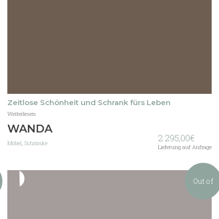
Zeitlose Schönheit und Schrank fürs Leben
Weiterlesen
WANDA
2.295,00
€
Möbel
,
Schränke
Lieferung auf Anfrage
Out of
stock