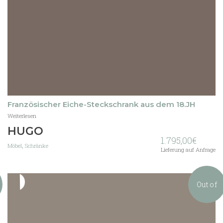
Französischer Eiche-Steckschrank aus dem 18.JH
Weiterlesen
HUGO
1.795,00
€
Möbel
,
Schränke
Lieferung auf Anfrage
Out of
stock