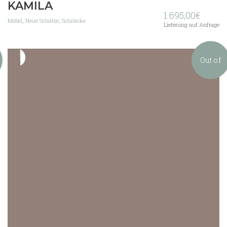
KAMILA
1.695,00
€
Möbel
,
Neue Schätze
,
Schränke
Lieferung auf Anfrage
Out of
stock