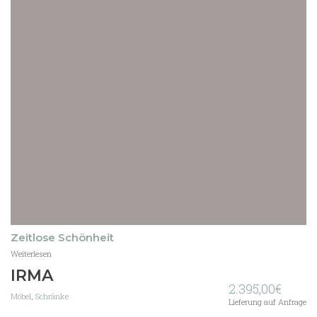
Zeitlose Schönheit
Weiterlesen
IRMA
2.395,00
€
Möbel
,
Schränke
Lieferung auf Anfrage