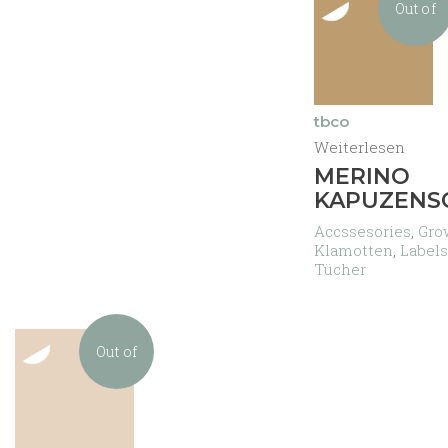
Out of
gewählt
gewählt
werden
werden
stock
tbco
Weiterlesen
MERINO
KAPUZENS
Accssesories
,
Gro
Klamotten
,
Labels
Tücher
Out of
stock