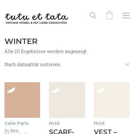
WINTER
Nach
Alle 20 Ergebnisse werden angezeigt
Aktualität
sortiert
Nach Aktualität sortieren
Calie Paris
Hvid
Hvid
In den
Dieses
Dieses
SCARF-
VEST –