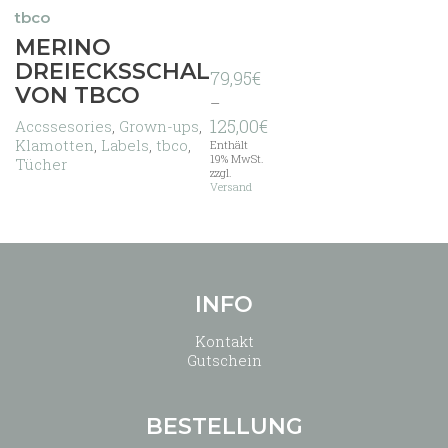
tbco
Dieses
MERINO
Produkt
DREIECKSSCHAL
79,95
€
weist
VON TBCO
mehrere
–
Varianten
Preisspanne:
125,00
€
Accssesories
,
Grown-ups
,
auf.
79,95€
Klamotten
,
Labels
,
tbco
,
Enthält
Die
bis
19% MwSt.
Tücher
zzgl.
Optionen
125,00€
Versand
können
auf
der
Produktseite
gewählt
werden
INFO
Kontakt
Gutschein
BESTELLUNG